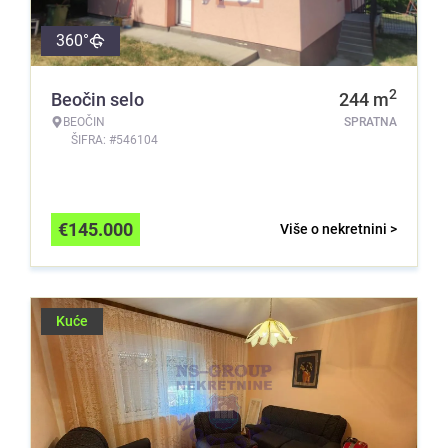
360°
2
Beočin selo
244
m
BEOČIN
SPRATNA
ŠIFRA: #546104
€
145.000
Više o nekretnini >
Kuće