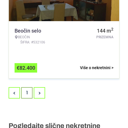
2
Beočin selo
144
m
BEOČIN
PRIZEMNA
ŠIFRA: #532106
€
82.400
Više o nekretnini >
<
>
1
Pogledajte slične nekretnine