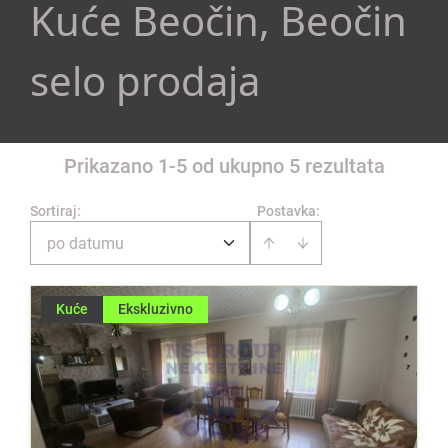
Kuće Beočin, Beočin
selo prodaja
Prikazano 1-5 od ukupno 5 rezultata
Sortiraj
:
Postavka:
po datumu
Kuće
Ekskluzivno