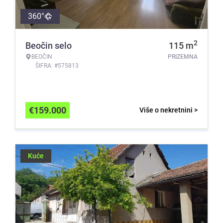
360°
2
Beočin selo
115
m
BEOČIN
PRIZEMNA
ŠIFRA: #575813
€
159.000
Više o nekretnini >
Kuće