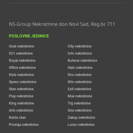
NS-Group Nekretnine doo Novi Sad, Reg.br. 711
POSLOVNE JEDINICE
Grad nekretnine
City nekretnine
021 nekretnine
Info nekretnine
Royal nekretnine
Bulevar nekretnine
Office nekretnine
Halo nekretnine
Klub nekretnine
Eho nekretnine
Spens nekretnine
Win nekretnine
Stan nekretnine
Exit nekretnine
Play nekretnine
Max nekretnine
King nekretnine
Trg nekretnine
Arts nekretnine
One nekretnine
Renta stan
Zakup nekretnine
Prodaja nekretnine
Lumo nekretnine