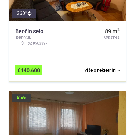
360°
2
Beočin selo
89
m
BEOČIN
SPRATNA
ŠIFRA: #563397
€
140.600
Više o nekretnini >
Kuće