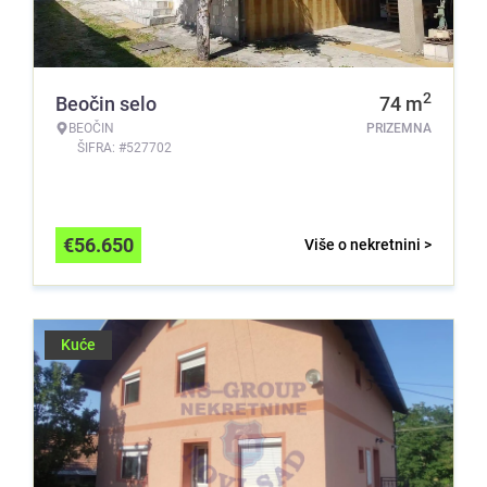
2
Beočin selo
74
m
BEOČIN
PRIZEMNA
ŠIFRA: #527702
€
56.650
Više o nekretnini >
Kuće