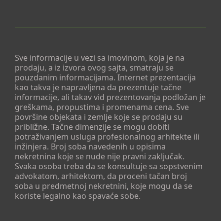
Sve informacije u vezi sa imovinom, koja je na
prodaju, a iz izvora ovog sajta, smatraju se
pouzdanim informacijama. Internet prezentacija
kao takva je napravljena da prezentuje tačne
informacije, ali takav vid prezentovanja podložan je
greškama, propustima i promenama cena. Sve
površine objekata i zemlje koje se prodaju su
približne. Tačne dimenzije se mogu dobiti
potraživanjem usluga profesionalnog arhitekte ili
inžinjera. Broj soba navedenih u opisima
nekretnina koje se nude nije pravni zaključak.
Svaka osoba treba da se konsultuje sa sopstvenim
advokatom, arhitektom, da proceni tačan broj
soba u predmetnoj nekretnini, koje mogu da se
koriste legalno kao spavaće sobe.