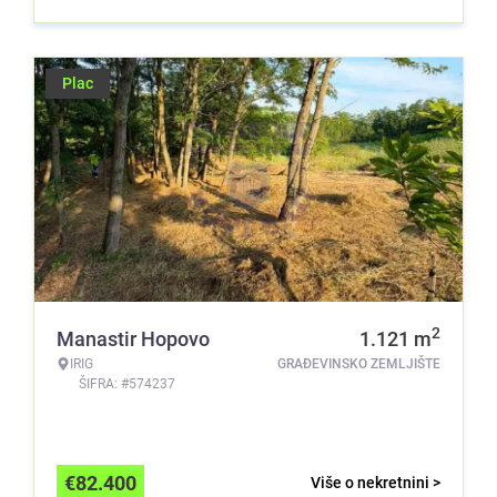
Plac
2
Manastir Hopovo
1.121
m
IRIG
GRAĐEVINSKO ZEMLJIŠTE
ŠIFRA: #574237
€
82.400
Više o nekretnini >