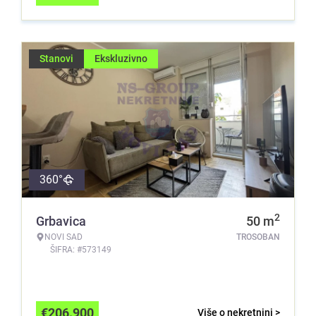
Stanovi
Ekskluzivno
360°
2
Grbavica
50
m
NOVI SAD
TROSOBAN
ŠIFRA: #573149
€
206.900
Više o nekretnini >