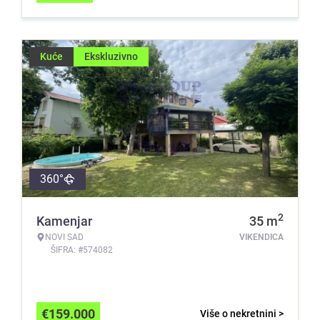
Kuće
Ekskluzivno
360°
2
Kamenjar
35
m
NOVI SAD
VIKENDICA
ŠIFRA: #574082
€
159.000
Više o nekretnini >