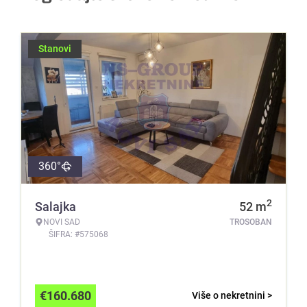
Stanovi
360°
2
Salajka
52
m
NOVI SAD
TROSOBAN
ŠIFRA: #575068
€
160.680
Više o nekretnini >