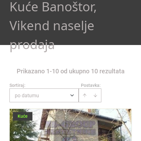
Kuće Banoštor,
Vikend naselje
prodaja
Prikazano 1-10 od ukupno 10 rezultata
Sortiraj
:
Postavka:
po datumu
Kuće