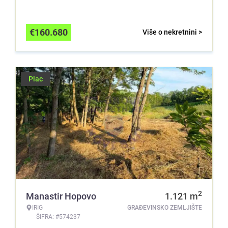
€
160.680
Više o nekretnini >
Plac
2
Manastir Hopovo
1.121
m
IRIG
GRAĐEVINSKO ZEMLJIŠTE
ŠIFRA: #574237