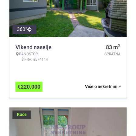
360°
2
Vikend naselje
83
m
BANOŠTOR
SPRATNA
ŠIFRA: #574114
€
220.000
Više o nekretnini >
Kuće