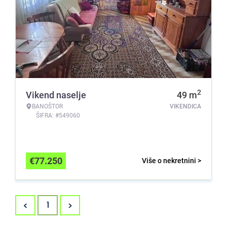
2
Vikend naselje
49
m
BANOŠTOR
VIKENDICA
ŠIFRA: #549060
€
77.250
Više o nekretnini >
<
>
1