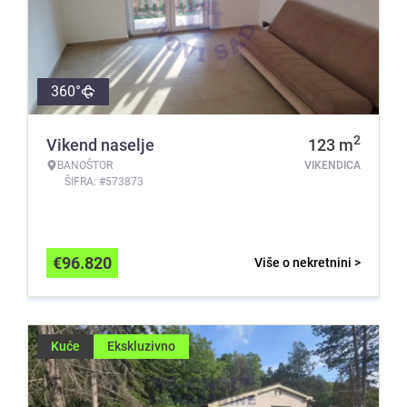
360°
2
Vikend naselje
123
m
BANOŠTOR
VIKENDICA
ŠIFRA: #573873
€
96.820
Više o nekretnini >
Kuće
Ekskluzivno