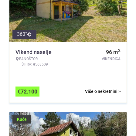
360°
2
Vikend naselje
96
m
BANOŠTOR
VIKENDICA
ŠIFRA: #568509
€
72.100
Više o nekretnini >
Kuće