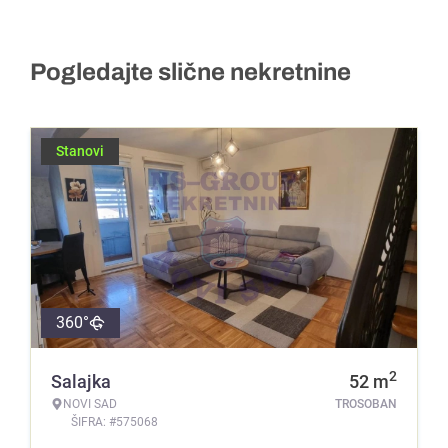
Pogledajte slične nekretnine
Stanovi
360°
2
Salajka
52
m
NOVI SAD
TROSOBAN
ŠIFRA: #575068