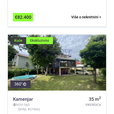
€
82.400
Više o nekretnini >
Kuće
Ekskluzivno
360°
2
Kamenjar
35
m
NOVI SAD
VIKENDICA
ŠIFRA: #574082