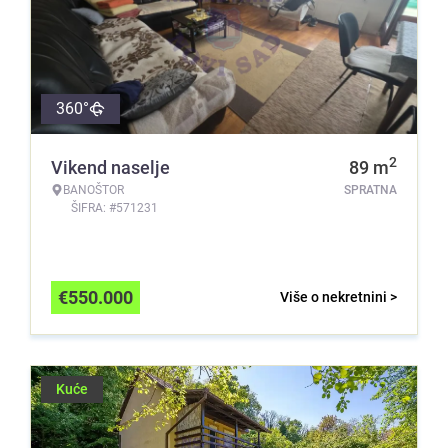
360°
2
Vikend naselje
89
m
BANOŠTOR
SPRATNA
ŠIFRA: #571231
€
550.000
Više o nekretnini >
Kuće