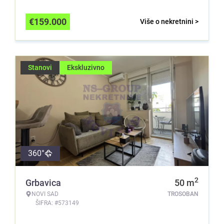
€
159.000
Više o nekretnini >
Stanovi
Ekskluzivno
360°
2
Grbavica
50
m
NOVI SAD
TROSOBAN
ŠIFRA: #573149