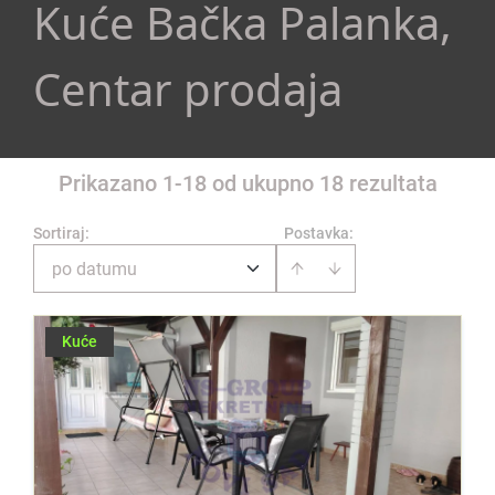
Kuće Bačka Palanka,
Centar prodaja
Prikazano 1-18 od ukupno 18 rezultata
Sortiraj
:
Postavka:
po datumu
Kuće