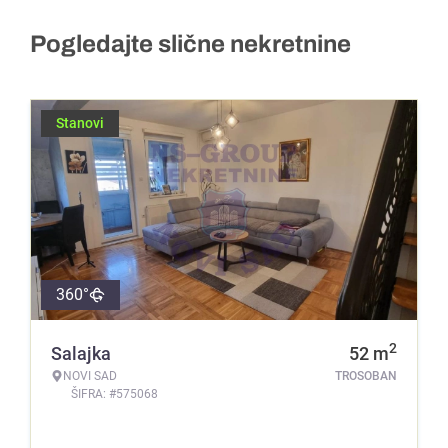
Pogledajte slične nekretnine
Stanovi
360°
2
Salajka
52
m
NOVI SAD
TROSOBAN
ŠIFRA: #575068