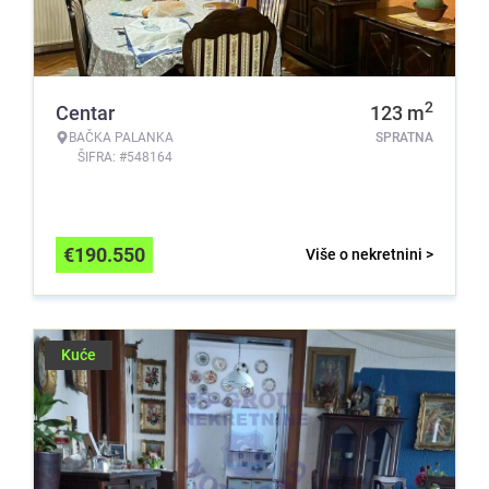
2
Centar
123
m
BAČKA PALANKA
SPRATNA
ŠIFRA: #548164
€
190.550
Više o nekretnini >
Kuće