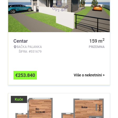
2
Centar
159
m
BAČKA PALANKA
PRIZEMNA
ŠIFRA: #551679
€
253.840
Više o nekretnini >
Kuće