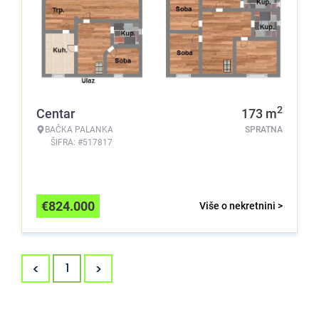
2
Centar
173
m
BAČKA PALANKA
SPRATNA
ŠIFRA: #517817
€
824.000
Više o nekretnini >
<
>
1