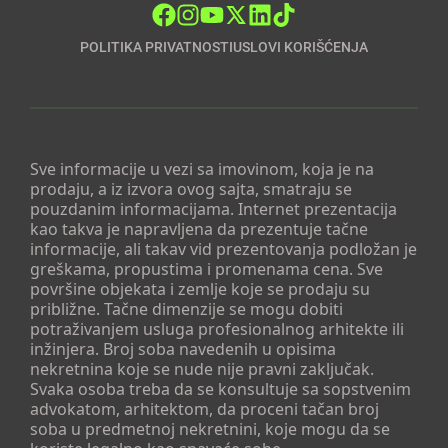
POLITIKA PRIVATNOSTI
USLOVI KORIŠĆENJA
Sve informacije u vezi sa imovinom, koja je na
prodaju, a iz izvora ovog sajta, smatraju se
pouzdanim informacijama. Internet prezentacija
kao takva je napravljena da prezentuje tačne
informacije, ali takav vid prezentovanja podložan je
greškama, propustima i promenama cena. Sve
površine objekata i zemlje koje se prodaju su
približne. Tačne dimenzije se mogu dobiti
potraživanjem usluga profesionalnog arhitekte ili
inžinjera. Broj soba navedenih u opisima
nekretnina koje se nude nije pravni zaključak.
Svaka osoba treba da se konsultuje sa sopstvenim
advokatom, arhitektom, da proceni tačan broj
soba u predmetnoj nekretnini, koje mogu da se