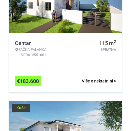
2
Centar
115
m
BAČKA PALANKA
SPRATNA
ŠIFRA: #551681
€
183.600
Više o nekretnini >
Kuće