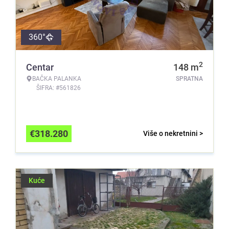
360°
2
Centar
148
m
BAČKA PALANKA
SPRATNA
ŠIFRA: #561826
€
318.280
Više o nekretnini >
Kuće