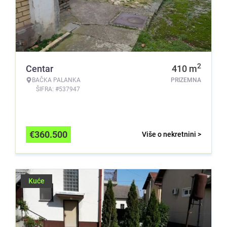
2
Centar
410
m
BAČKA PALANKA
PRIZEMNA
ŠIFRA: #537947
€
360.500
Više o nekretnini >
Kuće