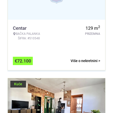
2
Centar
129
m
BAČKA PALANKA
PRIZEMNA
ŠIFRA: #510548
€
72.100
Više o nekretnini >
Kuće