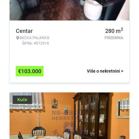
2
Centar
280
m
BAČKA PALANKA
PRIZEMNA
ŠIFRA: #572918
€
103.000
Više o nekretnini >
Kuće