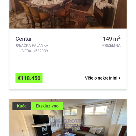
2
Centar
149
m
BAČKA PALANKA
PRIZEMNA
ŠIFRA: #522989
€
118.450
Više o nekretnini >
Kuće
Ekskluzivno