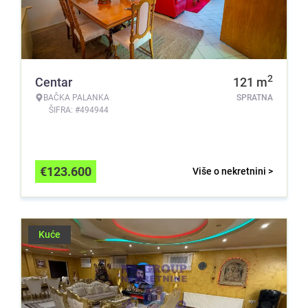
2
Centar
121
m
BAČKA PALANKA
SPRATNA
ŠIFRA: #494944
€
123.600
Više o nekretnini >
Kuće