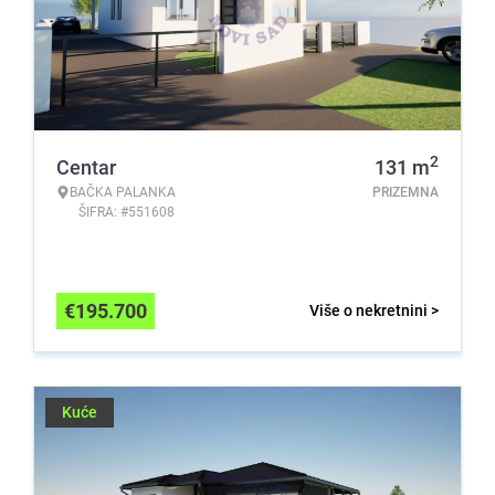
2
Centar
131
m
BAČKA PALANKA
PRIZEMNA
ŠIFRA: #551608
€
195.700
Više o nekretnini >
Kuće