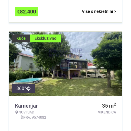
€
82.400
Više o nekretnini >
Kuće
Ekskluzivno
360°
2
Kamenjar
35
m
NOVI SAD
VIKENDICA
ŠIFRA: #574082