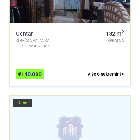
2
Centar
132
m
BAČKA PALANKA
SPRATNA
ŠIFRA: #570067
€
140.000
Više o nekretnini >
Kuće