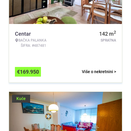
2
Centar
142
m
BAČKA PALANKA
SPRATNA
ŠIFRA: #487481
€
169.950
Više o nekretnini >
Kuće