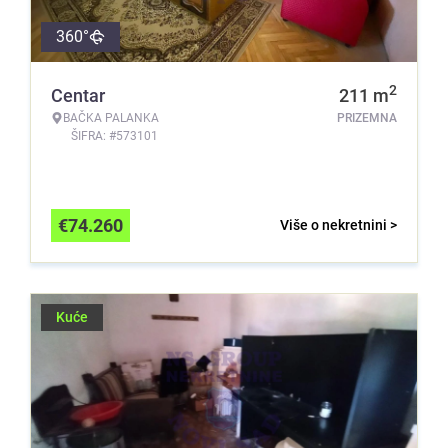
360°
2
Centar
211
m
BAČKA PALANKA
PRIZEMNA
ŠIFRA: #573101
€
74.260
Više o nekretnini >
Kuće