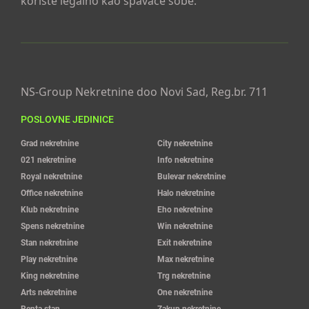
koriste legalno kao spavaće sobe.
NS-Group Nekretnine doo Novi Sad, Reg.br. 711
POSLOVNE JEDINICE
Grad nekretnine
City nekretnine
021 nekretnine
Info nekretnine
Royal nekretnine
Bulevar nekretnine
Office nekretnine
Halo nekretnine
Klub nekretnine
Eho nekretnine
Spens nekretnine
Win nekretnine
Stan nekretnine
Exit nekretnine
Play nekretnine
Max nekretnine
King nekretnine
Trg nekretnine
Arts nekretnine
One nekretnine
Renta stan
Zakup nekretnine