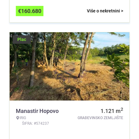
€
160.680
Više o nekretnini >
Plac
2
Manastir Hopovo
1.121
m
IRIG
GRAĐEVINSKO ZEMLJIŠTE
ŠIFRA: #574237