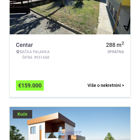
2
Centar
288
m
BAČKA PALANKA
SPRATNA
ŠIFRA: #551688
€
159.000
Više o nekretnini >
Kuće