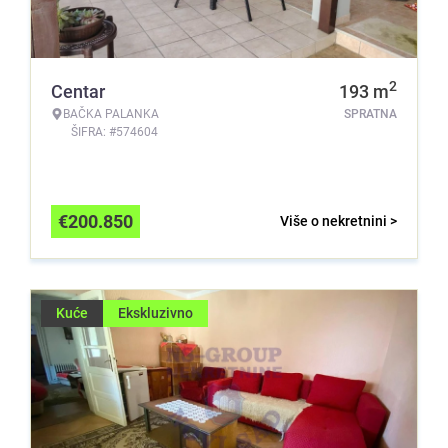
2
Centar
193
m
BAČKA PALANKA
SPRATNA
ŠIFRA: #574604
€
200.850
Više o nekretnini >
Kuće
Ekskluzivno