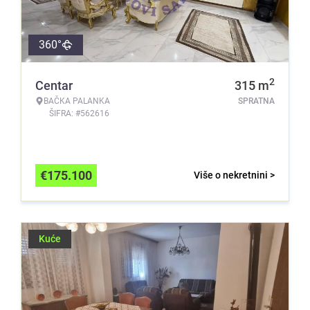
360°
2
Centar
315
m
BAČKA PALANKA
SPRATNA
ŠIFRA: #562616
€
175.100
Više o nekretnini >
Kuće