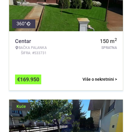
360°
2
Centar
150
m
BAČKA PALANKA
SPRATNA
ŠIFRA: #533731
€
169.950
Više o nekretnini >
Kuće