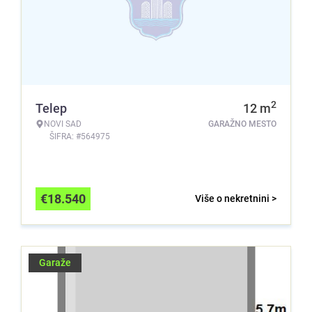
2
Telep
12
m
NOVI SAD
GARAŽNO MESTO
ŠIFRA: #564975
€
18.540
Više o nekretnini >
Garaže