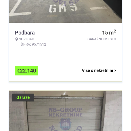
2
Podbara
15
m
NOVI SAD
GARAŽNO MESTO
ŠIFRA: #571512
€
22.140
Više o nekretnini >
Garaže