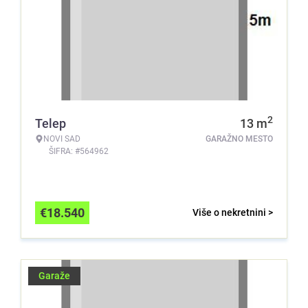
2
Telep
13
m
NOVI SAD
GARAŽNO MESTO
ŠIFRA: #564962
€
18.540
Više o nekretnini >
Garaže