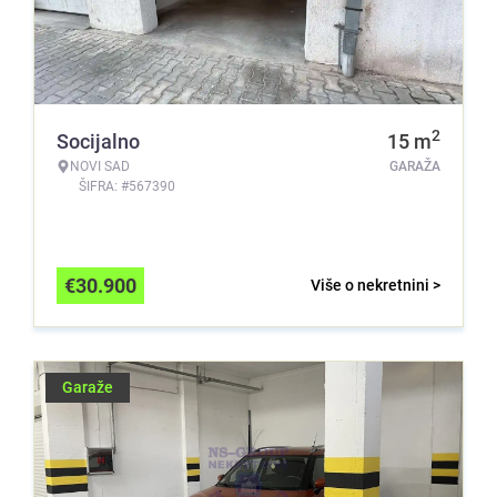
2
Socijalno
15
m
NOVI SAD
GARAŽA
ŠIFRA: #567390
€
30.900
Više o nekretnini >
Garaže