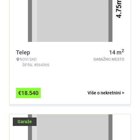
2
Telep
14
m
NOVI SAD
GARAŽNO MESTO
ŠIFRA: #564966
€
18.540
Više o nekretnini >
Garaže