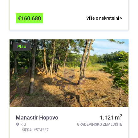
€
160.680
Više o nekretnini >
Plac
2
Manastir Hopovo
1.121
m
IRIG
GRAĐEVINSKO ZEMLJIŠTE
ŠIFRA: #574237