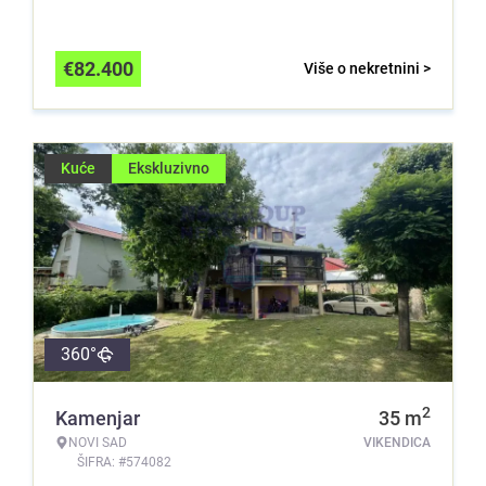
€
82.400
Više o nekretnini >
Kuće
Ekskluzivno
360°
2
Kamenjar
35
m
NOVI SAD
VIKENDICA
ŠIFRA: #574082