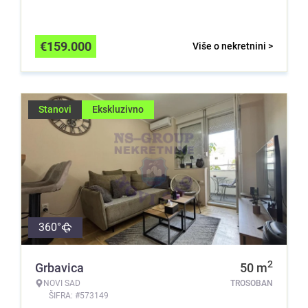
€
159.000
Više o nekretnini >
Stanovi
Ekskluzivno
360°
2
Grbavica
50
m
NOVI SAD
TROSOBAN
ŠIFRA: #573149