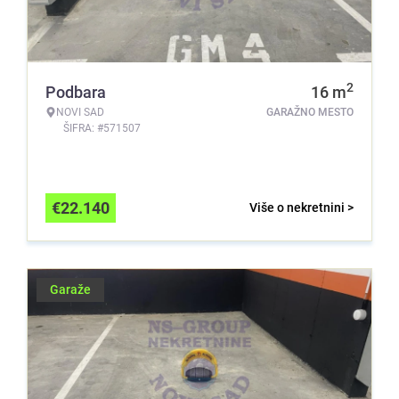
2
Podbara
16
m
NOVI SAD
GARAŽNO MESTO
ŠIFRA: #571507
€
22.140
Više o nekretnini >
Garaže