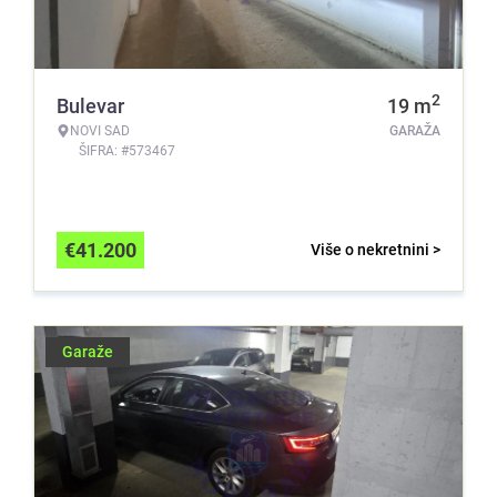
2
Bulevar
19
m
NOVI SAD
GARAŽA
ŠIFRA: #573467
€
41.200
Više o nekretnini >
Garaže