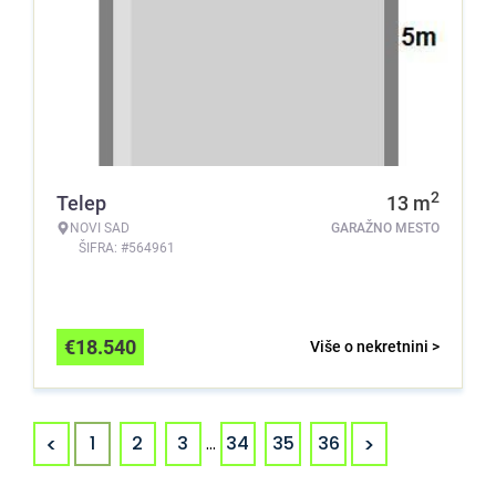
2
Telep
13
m
NOVI SAD
GARAŽNO MESTO
ŠIFRA: #564961
€
18.540
Više o nekretnini >
<
>
1
2
3
...
34
35
36