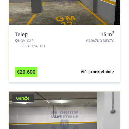
2
Telep
15
m
NOVI SAD
GARAŽNO MESTO
ŠIFRA: #548191
€
20.600
Više o nekretnini >
Garaže