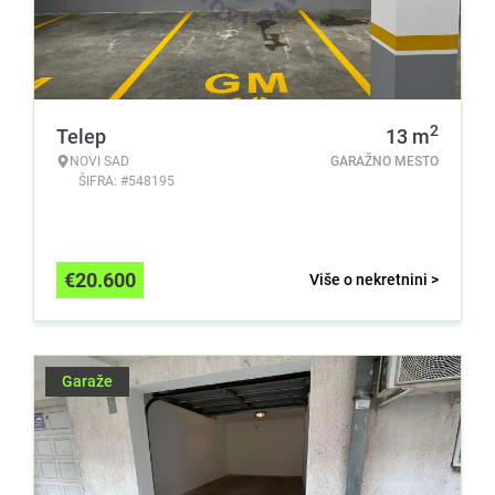
2
Telep
13
m
NOVI SAD
GARAŽNO MESTO
ŠIFRA: #548195
€
20.600
Više o nekretnini >
Garaže