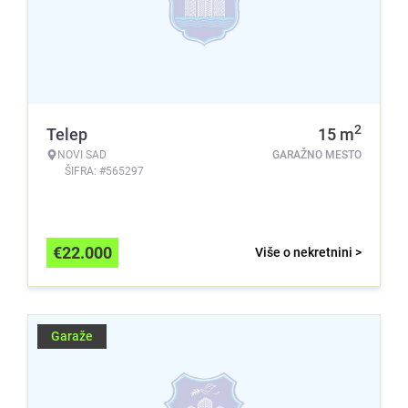
2
Telep
15
m
NOVI SAD
GARAŽNO MESTO
ŠIFRA: #565297
€
22.000
Više o nekretnini >
Garaže