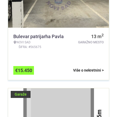
2
Bulevar patrijarha Pavla
13
m
NOVI SAD
GARAŽNO MESTO
ŠIFRA: #565675
€
15.450
Više o nekretnini >
Garaže