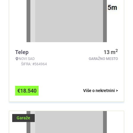
2
Telep
13
m
NOVI SAD
GARAŽNO MESTO
ŠIFRA: #564964
€
18.540
Više o nekretnini >
Garaže