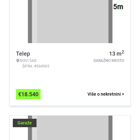
2
Telep
13
m
NOVI SAD
GARAŽNO MESTO
ŠIFRA: #564965
€
18.540
Više o nekretnini >
Garaže