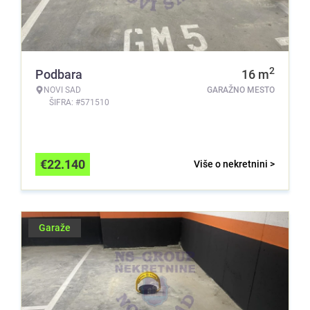
2
Podbara
16
m
NOVI SAD
GARAŽNO MESTO
ŠIFRA: #571510
€
22.140
Više o nekretnini >
Garaže