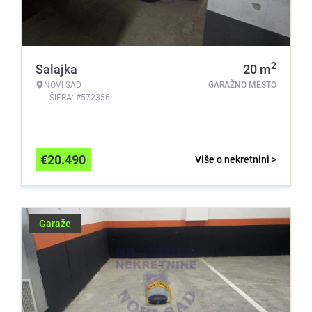
2
Salajka
20
m
NOVI SAD
GARAŽNO MESTO
ŠIFRA: #572356
€
20.490
Više o nekretnini >
Garaže