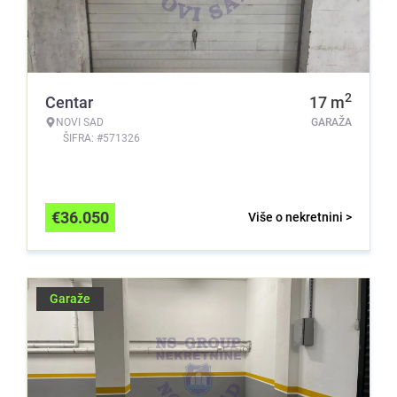
2
Centar
17
m
NOVI SAD
GARAŽA
ŠIFRA: #571326
€
36.050
Više o nekretnini >
Garaže