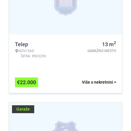
2
Telep
13
m
NOVI SAD
GARAŽNO MESTO
ŠIFRA: #565296
€
22.000
Više o nekretnini >
Garaže