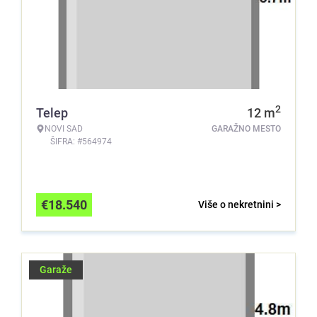
2
Telep
12
m
NOVI SAD
GARAŽNO MESTO
ŠIFRA: #564974
€
18.540
Više o nekretnini >
Garaže