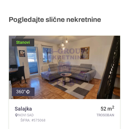
Pogledajte slične nekretnine
Stanovi
360°
2
Salajka
52
m
NOVI SAD
TROSOBAN
ŠIFRA: #575068