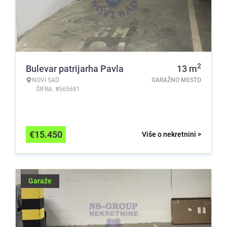
2
Bulevar patrijarha Pavla
13
m
NOVI SAD
GARAŽNO MESTO
ŠIFRA: #565681
€
15.450
Više o nekretnini >
Garaže