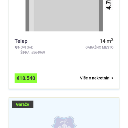
2
Telep
14
m
NOVI SAD
GARAŽNO MESTO
ŠIFRA: #564969
€
18.540
Više o nekretnini >
Garaže