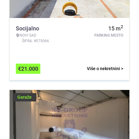
2
Socijalno
15
m
NOVI SAD
PARKING MESTO
ŠIFRA: #575066
€
21.000
Više o nekretnini >
Garaže