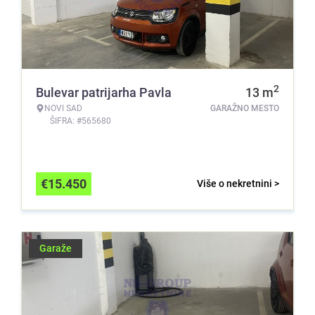
2
Bulevar patrijarha Pavla
13
m
NOVI SAD
GARAŽNO MESTO
ŠIFRA: #565680
€
15.450
Više o nekretnini >
Garaže