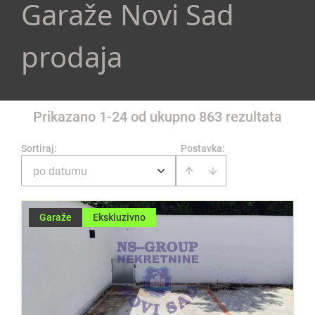
Garaže Novi Sad
prodaja
Prikazano 1-24 od ukupno 863 rezultata
Sortiraj
:
Postavka:
po datumu
Garaže
Ekskluzivno