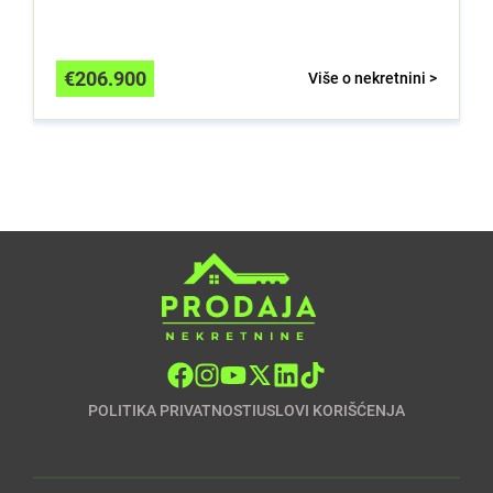
€
206.900
Više o nekretnini >
POLITIKA PRIVATNOSTI
USLOVI KORIŠĆENJA