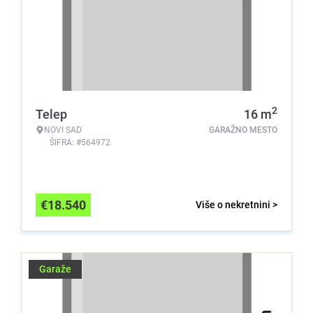
2
Telep
16
m
NOVI SAD
GARAŽNO MESTO
ŠIFRA: #564972
€
18.540
Više o nekretnini >
Garaže