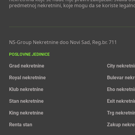
predmetnoj nekretnini, koje mogu da se koriste legaln
NS-Group Nekretnine doo Novi Sad, Reg.br. 711
POSLOVNE JEDINICE
Grad nekretnine
City nekretn
Royal nekretnine
Bulevar nekr
Klub nekretnine
Eho nekretn
Stan nekretnine
Exit nekretn
King nekretnine
Trg nekretni
Renta stan
Zakup nekre