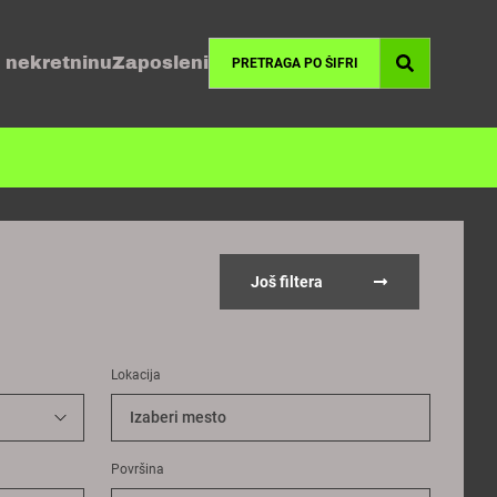
 nekretninu
Zaposleni
Još filtera
Lokacija
Izaberi mesto
Površina