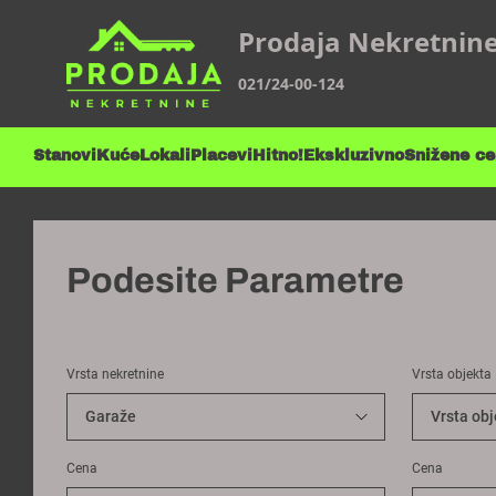
Prodaja Nekretnin
021/24-00-124
Stanovi
Kuće
Lokali
Placevi
Hitno!
Ekskluzivno
Snižene c
Podesite Parametre
Vrsta nekretnine
Vrsta objekta
Cena
Cena