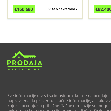
€
160.680
€
82.40
Više o nekretnini >
Sve informacije u vezi sa imovinom, koja je na prodaju,
napravljena da prezentuje tačne informacije, ali taka
koje se prodaju su približne. Tačne dimenzije se mogu d
nekretnina koje se nude nije pravni zaključak. Svaka o