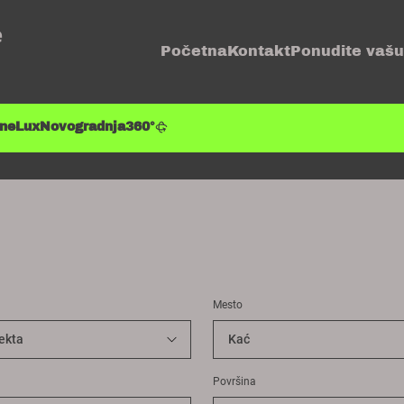
e
Početna
Kontakt
Ponudite vašu
ene
Lux
Novogradnja
360°
Mesto
Površina