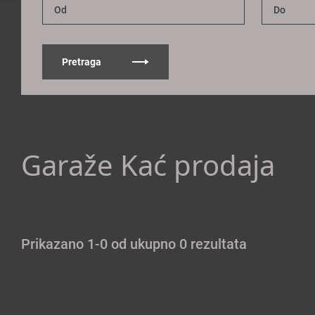
Pretraga
Garaže Kać prodaja
Prikazano 1-0 od ukupno 0 rezultata