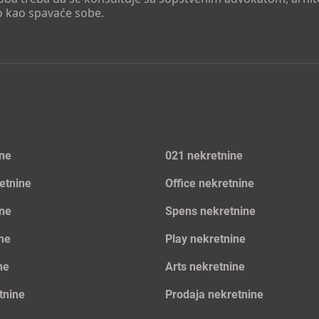
o kao spavaće sobe.
ine
021 nekretnine
etnine
Office nekretnine
ine
Spens nekretnine
ine
Play nekretnine
ne
Arts nekretnine
tnine
Prodaja nekretnine