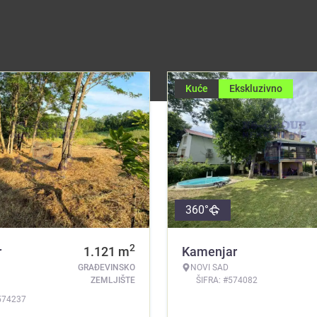
Kuće
Ekskluzivno
360°
2
r
1.121
m
Kamenjar
GRAĐEVINSKO
NOVI SAD
ZEMLJIŠTE
ŠIFRA: #574082
574237