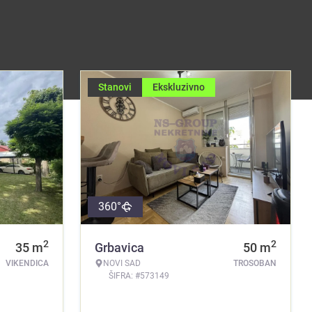
Stanovi
Ekskluzivno
360°
2
2
35
m
Grbavica
50
m
VIKENDICA
NOVI SAD
TROSOBAN
ŠIFRA: #573149