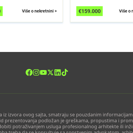
0
€
159.000
Više o nekretnini >
Više o 
 a iz izvora ovog sajta, smatraju se pouzdanim informacijama
v vid prezentovanja podložan je greškama, propustima i pro
obiti potraživanjem usluga profesionalnog arhitekte ili inž
soba treba da se konsultuje sa sopstvenim advokatom, arhi