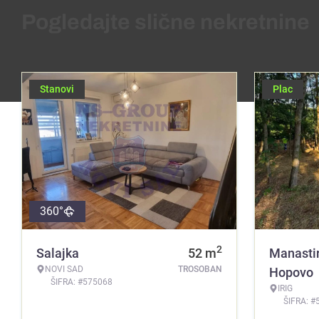
Pogledajte slične nekretnine
Stanovi
Plac
360°
2
Salajka
52
m
Manasti
NOVI SAD
TROSOBAN
Hopovo
ŠIFRA: #575068
IRIG
ŠIFRA: #