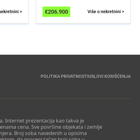
€
206.900
nekretnini >
Više o nekretnini >
POLITIKA PRIVATNOSTI
USLOVI KORIŠĆENJA
. Internet prezentacija kao takva je
menama cena. Sve površine objekata i zemlje
injera. Broj soba navedenih u opisima
tektom, da proceni tačan broj soba u