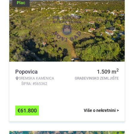
Plac
2
Popovica
1.509
m
SREMSKA KAMENICA
GRAĐEVINSKO ZEMLJIŠTE
ŠIFRA: #565362
€
61.800
Više o nekretnini >