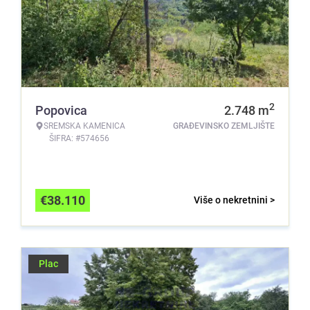
2
Popovica
2.748
m
SREMSKA KAMENICA
GRAĐEVINSKO ZEMLJIŠTE
ŠIFRA: #574656
€
38.110
Više o nekretnini >
Plac