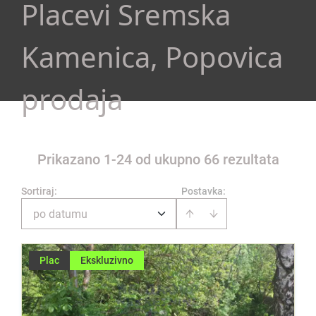
Placevi Sremska
Kamenica, Popovica
prodaja
Prikazano 1-24 od ukupno 66 rezultata
Sortiraj
:
Postavka:
po datumu
Plac
Ekskluzivno