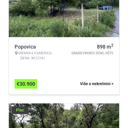
2
Popovica
898
m
SREMSKA KAMENICA
GRAĐEVINSKO ZEMLJIŠTE
ŠIFRA: #572781
€
30.900
Više o nekretnini >
Plac