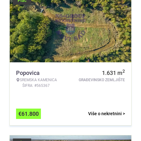
Plac
2
Popovica
1.631
m
SREMSKA KAMENICA
GRAĐEVINSKO ZEMLJIŠTE
ŠIFRA: #565367
€
61.800
Više o nekretnini >