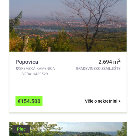
2
Popovica
2.694
m
SREMSKA KAMENICA
GRAĐEVINSKO ZEMLJIŠTE
ŠIFRA: #489529
€
154.500
Više o nekretnini >
Plac