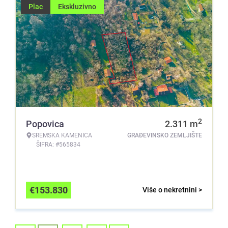
Plac
Ekskluzivno
2
Popovica
2.311
m
SREMSKA KAMENICA
GRAĐEVINSKO ZEMLJIŠTE
ŠIFRA: #565834
€
153.830
Više o nekretnini >