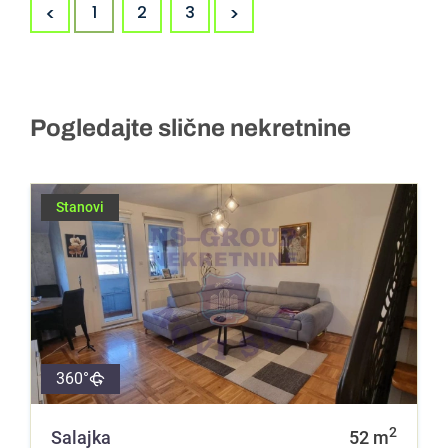
<
>
1
2
3
Pogledajte slične nekretnine
Stanovi
360°
2
Salajka
52
m