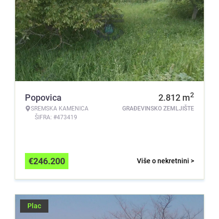
2
Popovica
2.812
m
SREMSKA KAMENICA
GRAĐEVINSKO ZEMLJIŠTE
ŠIFRA: #473419
€
246.200
Više o nekretnini >
Plac