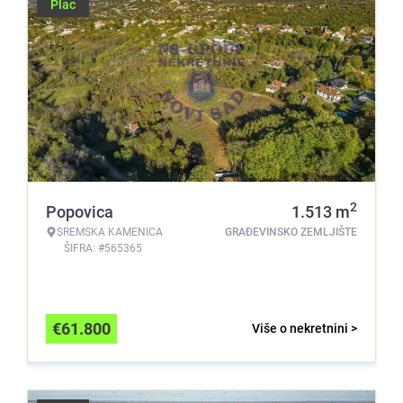
Plac
2
Popovica
1.513
m
SREMSKA KAMENICA
GRAĐEVINSKO ZEMLJIŠTE
ŠIFRA: #565365
€
61.800
Više o nekretnini >