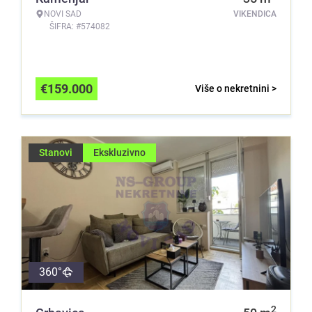
NOVI SAD
VIKENDICA
ŠIFRA: #574082
€
159.000
Više o nekretnini >
Stanovi
Ekskluzivno
360°
2