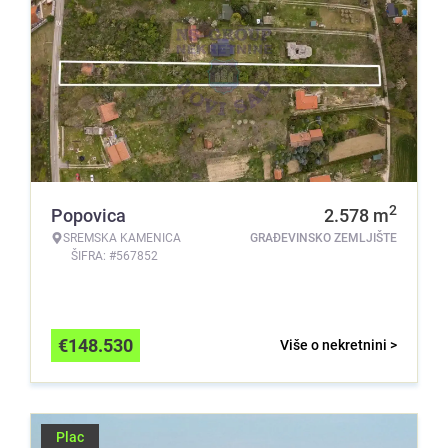
2
Popovica
2.578
m
SREMSKA KAMENICA
GRAĐEVINSKO ZEMLJIŠTE
ŠIFRA: #567852
€
148.530
Više o nekretnini >
Plac