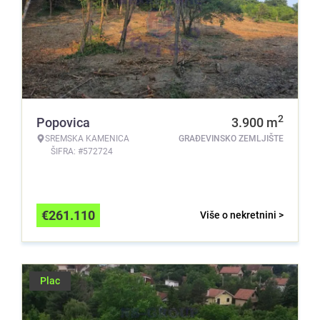
2
Popovica
3.900
m
SREMSKA KAMENICA
GRAĐEVINSKO ZEMLJIŠTE
ŠIFRA: #572724
€
261.110
Više o nekretnini >
Plac