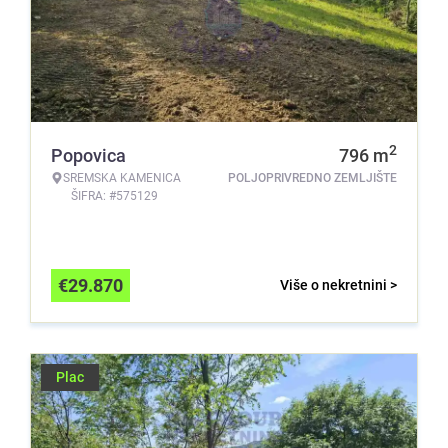
2
Popovica
796
m
SREMSKA KAMENICA
POLJOPRIVREDNO ZEMLJIŠTE
ŠIFRA: #575129
€
29.870
Više o nekretnini >
Plac