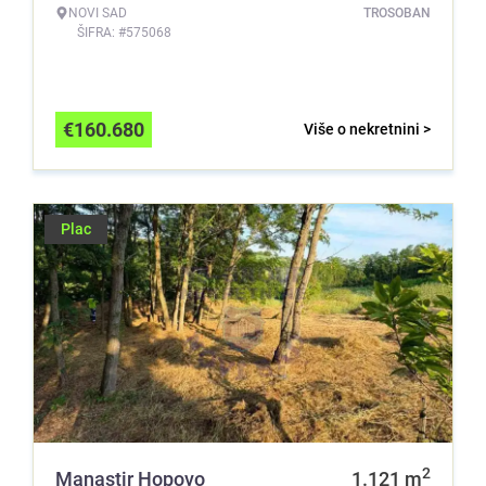
NOVI SAD
TROSOBAN
ŠIFRA: #575068
€
160.680
Više o nekretnini >
Plac
2
Manastir Hopovo
1.121
m