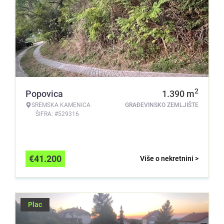
2
Popovica
1.390
m
SREMSKA KAMENICA
GRAĐEVINSKO ZEMLJIŠTE
ŠIFRA: #529316
€
41.200
Više o nekretnini >
Plac