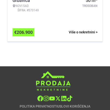
Grbavica
50
m
NOVI SAD
TROSOBAN
ŠIFRA: #573149
€
206.900
Više o nekretnini >
POLITIKA PRIVATNOSTI
USLOVI KORIŠĆENJA