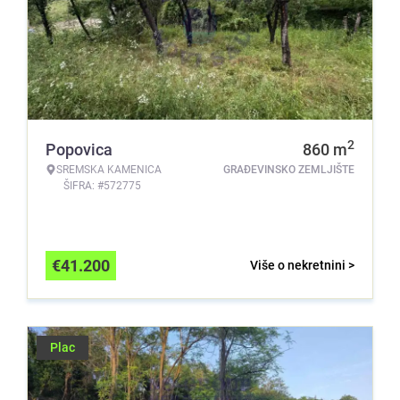
2
Popovica
860
m
SREMSKA KAMENICA
GRAĐEVINSKO ZEMLJIŠTE
ŠIFRA: #572775
€
41.200
Više o nekretnini >
Plac