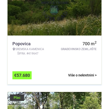
2
Popovica
700
m
SREMSKA KAMENICA
GRAĐEVINSKO ZEMLJIŠTE
ŠIFRA: #419647
€
57.680
Više o nekretnini >
Plac