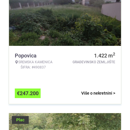
2
Popovica
1.422
m
SREMSKA KAMENICA
GRAĐEVINSKO ZEMLJIŠTE
ŠIFRA: #490837
€
247.200
Više o nekretnini >
Plac