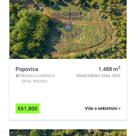
2
Popovica
1.488
m
SREMSKA KAMENICA
GRAĐEVINSKO ZEMLJIŠTE
ŠIFRA: #565981
€
61.800
Više o nekretnini >