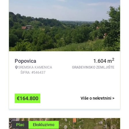
2
Popovica
1.604
m
SREMSKA KAMENICA
GRAĐEVINSKO ZEMLJIŠTE
ŠIFRA: #546437
€
164.800
Više o nekretnini >
Plac
Ekskluzivno