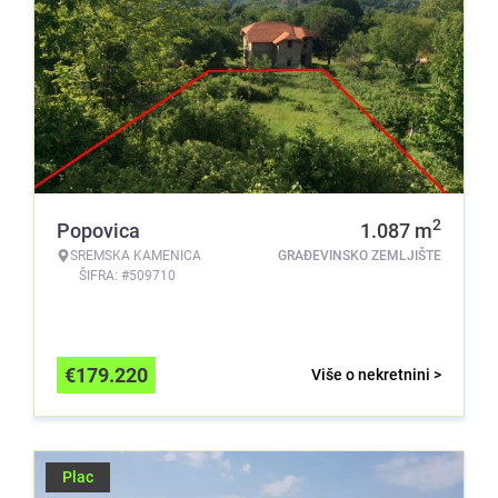
2
Popovica
1.087
m
SREMSKA KAMENICA
GRAĐEVINSKO ZEMLJIŠTE
ŠIFRA: #509710
€
179.220
Više o nekretnini >
Plac