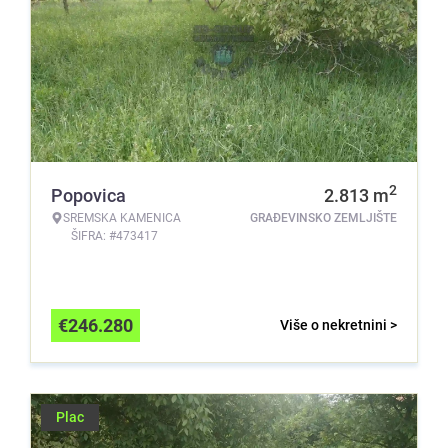
2
Popovica
2.813
m
SREMSKA KAMENICA
GRAĐEVINSKO ZEMLJIŠTE
ŠIFRA: #473417
€
246.280
Više o nekretnini >
Plac