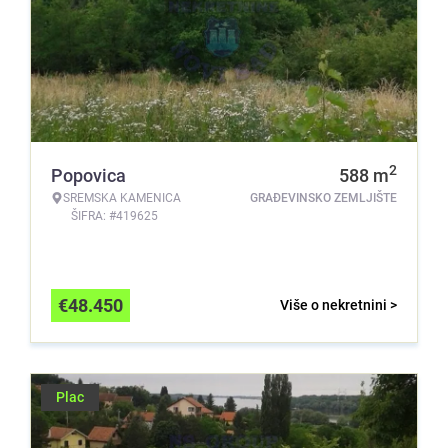
2
Popovica
588
m
SREMSKA KAMENICA
GRAĐEVINSKO ZEMLJIŠTE
ŠIFRA: #419625
€
48.450
Više o nekretnini >
Plac