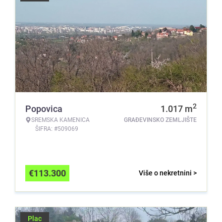
2
Popovica
1.017
m
SREMSKA KAMENICA
GRAĐEVINSKO ZEMLJIŠTE
ŠIFRA: #509069
€
113.300
Više o nekretnini >
Plac