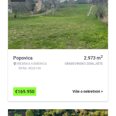
2
Popovica
2.973
m
SREMSKA KAMENICA
GRAĐEVINSKO ZEMLJIŠTE
ŠIFRA: #526149
€
169.950
Više o nekretnini >
Plac