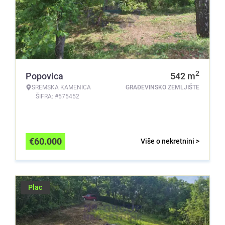
2
Popovica
542
m
SREMSKA KAMENICA
GRAĐEVINSKO ZEMLJIŠTE
ŠIFRA: #575452
€
60.000
Više o nekretnini >
Plac