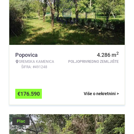
2
Popovica
4.286
m
SREMSKA KAMENICA
POLJOPRIVREDNO ZEMLJIŠTE
ŠIFRA: #491248
€
176.590
Više o nekretnini >
Plac