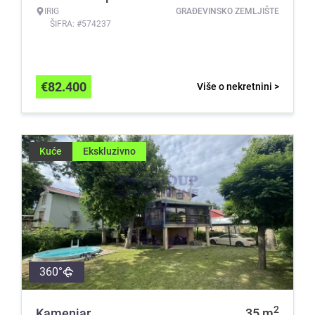
IRIG
GRAĐEVINSKO ZEMLJIŠTE
ŠIFRA: #574237
€
82.400
Više o nekretnini >
Kuće
Ekskluzivno
360°
2
Kamenjar
35
m