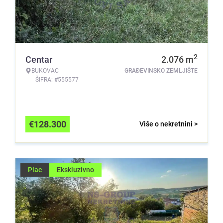
2
Centar
2.076
m
BUKOVAC
GRAĐEVINSKO ZEMLJIŠTE
ŠIFRA: #555577
€
128.300
Više o nekretnini >
Plac
Ekskluzivno