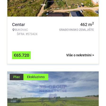
2
Centar
462
m
BUKOVAC
GRAĐEVINSKO ZEMLJIŠTE
ŠIFRA: #573424
€
65.720
Više o nekretnini >
Plac
Ekskluzivno