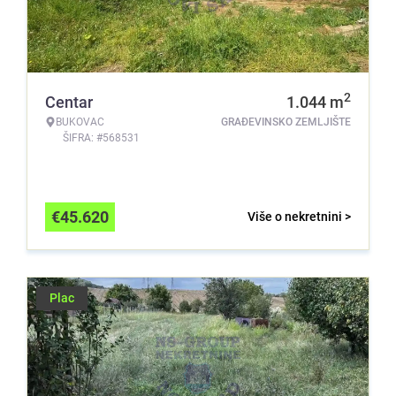
2
Centar
1.044
m
BUKOVAC
GRAĐEVINSKO ZEMLJIŠTE
ŠIFRA: #568531
€
45.620
Više o nekretnini >
Plac