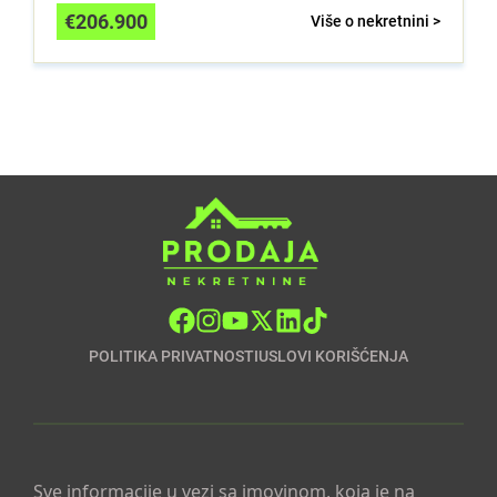
€
206.900
Više o nekretnini >
POLITIKA PRIVATNOSTI
USLOVI KORIŠĆENJA
Sve informacije u vezi sa imovinom, koja je na