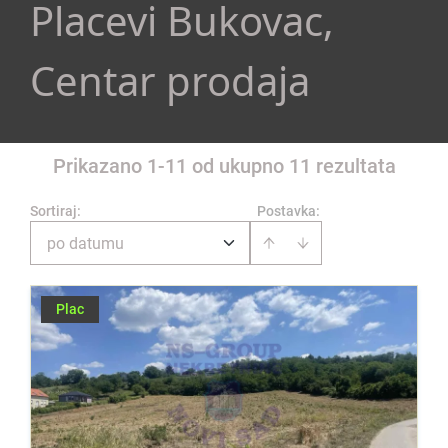
Placevi Bukovac,
Centar prodaja
Prikazano 1-11 od ukupno 11 rezultata
Sortiraj
:
Postavka:
po datumu
Plac