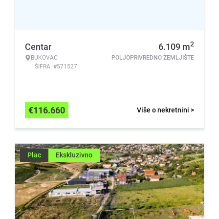
2
Centar
6.109
m
BUKOVAC
POLJOPRIVREDNO ZEMLJIŠTE
ŠIFRA: #571527
€
116.660
Više o nekretnini >
Plac
Ekskluzivno