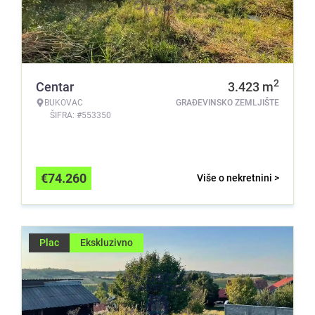
2
Centar
3.423
m
BUKOVAC
GRAĐEVINSKO ZEMLJIŠTE
ŠIFRA: #553350
€
74.260
Više o nekretnini >
Plac
Ekskluzivno