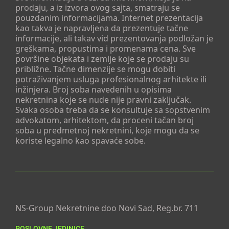
prodaju, a iz izvora ovog sajta, smatraju se
pouzdanim informacijama. Internet prezentacija
kao takva je napravljena da prezentuje tačne
informacije, ali takav vid prezentovanja podložan je
greškama, propustima i promenama cena. Sve
površine objekata i zemlje koje se prodaju su
približne. Tačne dimenzije se mogu dobiti
potraživanjem usluga profesionalnog arhitekte ili
inžinjera. Broj soba navedenih u opisima
nekretnina koje se nude nije pravni zaključak.
Svaka osoba treba da se konsultuje sa sopstvenim
advokatom, arhitektom, da proceni tačan broj
soba u predmetnoj nekretnini, koje mogu da se
koriste legalno kao spavaće sobe.
NS-Group Nekretnine doo Novi Sad, Reg.br. 711
POSLOVNE JEDINICE