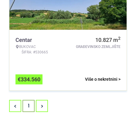
2
Centar
10.827
m
BUKOVAC
GRAĐEVINSKO ZEMLJIŠTE
ŠIFRA: #530665
€
334.560
Više o nekretnini >
<
>
1