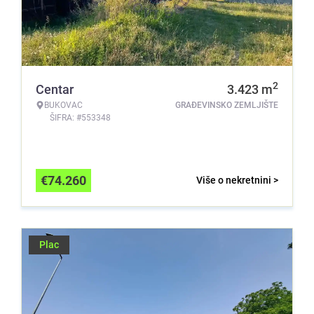
2
Centar
3.423
m
BUKOVAC
GRAĐEVINSKO ZEMLJIŠTE
ŠIFRA: #553348
€
74.260
Više o nekretnini >
Plac