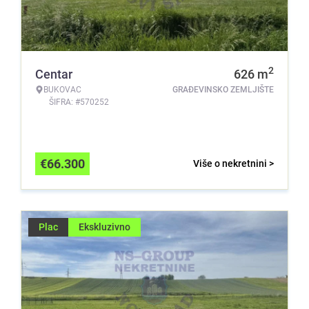
2
Centar
626
m
BUKOVAC
GRAĐEVINSKO ZEMLJIŠTE
ŠIFRA: #570252
€
66.300
Više o nekretnini >
Plac
Ekskluzivno