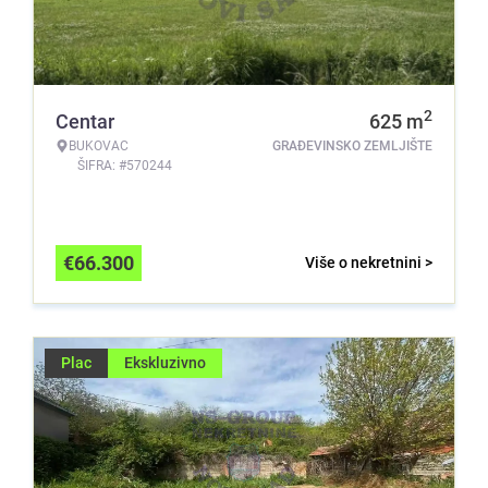
2
Centar
625
m
BUKOVAC
GRAĐEVINSKO ZEMLJIŠTE
ŠIFRA: #570244
€
66.300
Više o nekretnini >
Plac
Ekskluzivno