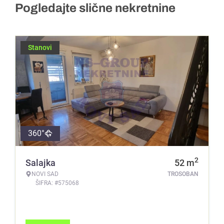
Pogledajte slične nekretnine
Stanovi
360°
2
Salajka
52
m
NOVI SAD
TROSOBAN
ŠIFRA: #575068