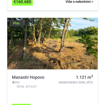
€
160.680
Više o nekretnini >
Plac
2
Manastir Hopovo
1.121
m
IRIG
GRAĐEVINSKO ZEMLJIŠTE
ŠIFRA: #574237