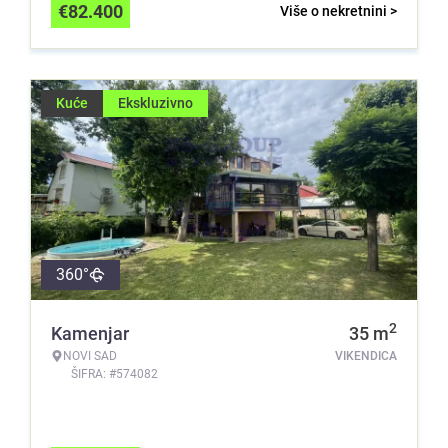
€
82.400
Više o nekretnini >
Kuće
Ekskluzivno
360°
2
Kamenjar
35
m
NOVI SAD
VIKENDICA
ŠIFRA: #574082