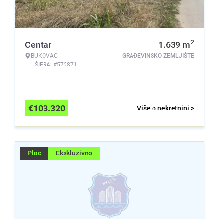
2
Centar
1.639
m
BUKOVAC
GRAĐEVINSKO ZEMLJIŠTE
ŠIFRA: #572871
€
103.320
Više o nekretnini >
Plac
Ekskluzivno