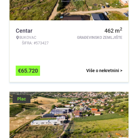
2
Centar
462
m
BUKOVAC
GRAĐEVINSKO ZEMLJIŠTE
ŠIFRA: #573427
€
65.720
Više o nekretnini >
Plac