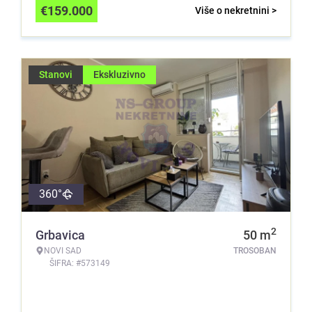
€
159.000
Više o nekretnini >
Stanovi
Ekskluzivno
360°
2
Grbavica
50
m
NOVI SAD
TROSOBAN
ŠIFRA: #573149